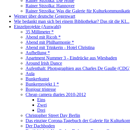
Rainer Strzolka: Die Hölle
Rainer Strzolka: Hannover
Rainer Strzolka: Was die Galerie für Kulturkommunikati
Werner über deutsche Gegenwart
Wie bedankt man sich bei einem Bibliothekar? Das rät die KI...
Einzelprojekte (Auswahl)
35 Millimeter *
Abend mit Ricoh *
Abend mit Philharmonie *
Abend mit Trinkerin - Hotel Christina
Aufhellung *
Apartment Nummer 3 - Eindrücke aus Wiesbaden
Around Irish Dance
Aufenthalt: Photographien aus Charles De Gaulle (CDG)
Aula
Bunkerkunst
Bunkerprojekt 1 *
Bonjour tristesse
Cheap camera diaries 2010-2012
Eins
Zwei
Drei
Christopher Street Day Berlin
Das einzige Corona-Tagebuch der Galerie für Kulturko
Der Dachboden