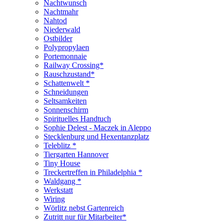
Nachtwunsch
Nachtmahr
Nahtod
Niederwald
Ostbilder
Polypropylaen
Portemonnaie
Railway Crossing*
Rauschzustand*
Schattenwelt *
Schneidungen
Seltsamkeiten
Sonnenschirm
Spirituelles Handtuch
Sophie Delest - Maczek in Aleppo
Stecklenburg und Hexentanzplatz
Teleblitz *
Tiergarten Hannover
Tiny House
Treckertreffen in Philadelphia *
Waldgang *
Werkstatt
Wiring
Wörlitz nebst Gartenreich
Zutritt nur für Mitarbeiter*