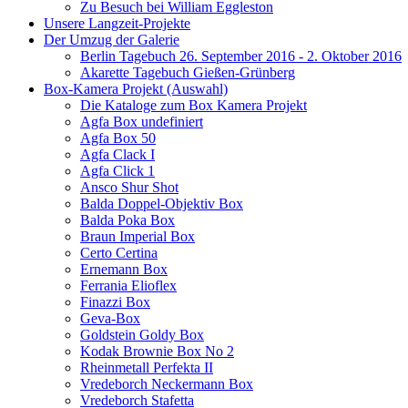
Zu Besuch bei William Eggleston
Unsere Langzeit-Projekte
Der Umzug der Galerie
Berlin Tagebuch 26. September 2016 - 2. Oktober 2016
Akarette Tagebuch Gießen-Grünberg
Box-Kamera Projekt (Auswahl)
Die Kataloge zum Box Kamera Projekt
Agfa Box undefiniert
Agfa Box 50
Agfa Clack I
Agfa Click 1
Ansco Shur Shot
Balda Doppel-Objektiv Box
Balda Poka Box
Braun Imperial Box
Certo Certina
Ernemann Box
Ferrania Elioflex
Finazzi Box
Geva-Box
Goldstein Goldy Box
Kodak Brownie Box No 2
Rheinmetall Perfekta II
Vredeborch Neckermann Box
Vredeborch Stafetta