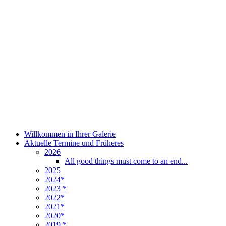
Willkommen in Ihrer Galerie
Aktuelle Termine und Früheres
2026
All good things must come to an end...
2025
2024*
2023 *
2022*
2021*
2020*
2019 *