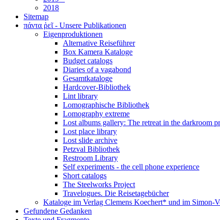
2018
Sitemap
πάντα ῥεῖ - Unsere Publikationen
Eigenproduktionen
Alternative Reiseführer
Box Kamera Kataloge
Budget catalogs
Diaries of a vagabond
Gesamtkataloge
Hardcover-Bibliothek
Lint library
Lomographische Bibliothek
Lomography extreme
Lost albums gallery: The retreat in the darkroom pr
Lost place library
Lost slide archive
Petzval Bibliothek
Restroom Library
Self experiments - the cell phone experience
Short catalogs
The Steelworks Project
Travelogues. Die Reisetagebücher
Kataloge im Verlag Clemens Koechert* und im Simon-V
Gefundene Gedanken
Texte und Fragmente