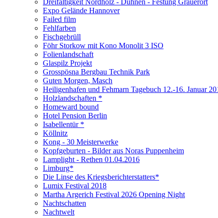
Dreifaltigkeit Nordholz - Duhnen - Festung Grauerort
Expo Gelände Hannover
Failed film
Fehlfarben
Fischgebrüll
Föhr Storkow mit Kono Monolit 3 ISO
Folienlandschaft
Glaspilz Projekt
Grosspösna Bergbau Technik Park
Guten Morgen, Masch
Heiligenhafen und Fehmarn Tagebuch 12.-16. Januar 20
Holzlandschaften *
Homeward bound
Hotel Pension Berlin
Isabellentür *
Köllnitz
Kong - 30 Meisterwerke
Kopfgeburten - Bilder aus Noras Puppenheim
Lamplight - Rethen 01.04.2016
Limburg*
Die Linse des Kriegsberichterstatters*
Lumix Festival 2018
Martha Argerich Festival 2026 Opening Night
Nachtschatten
Nachtwelt