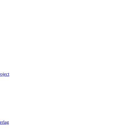
oject
erlag