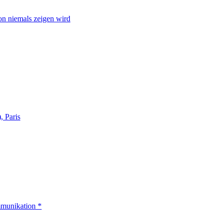
on niemals zeigen wird
, Paris
mmunikation *