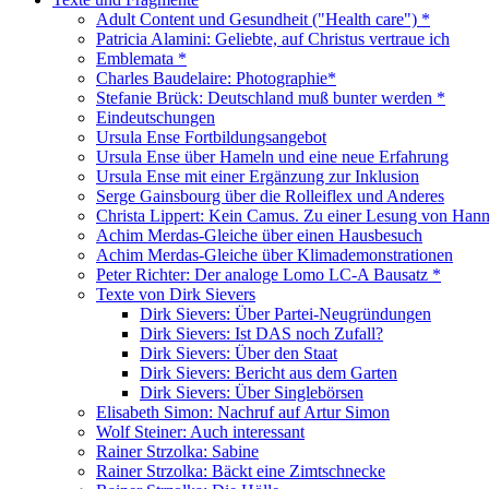
Adult Content und Gesundheit ("Health care") *
Patricia Alamini: Geliebte, auf Christus vertraue ich
Emblemata *
Charles Baudelaire: Photographie*
Stefanie Brück: Deutschland muß bunter werden *
Eindeutschungen
Ursula Ense Fortbildungsangebot
Ursula Ense über Hameln und eine neue Erfahrung
Ursula Ense mit einer Ergänzung zur Inklusion
Serge Gainsbourg über die Rolleiflex und Anderes
Christa Lippert: Kein Camus. Zu einer Lesung von Han
Achim Merdas-Gleiche über einen Hausbesuch
Achim Merdas-Gleiche über Klimademonstrationen
Peter Richter: Der analoge Lomo LC-A Bausatz *
Texte von Dirk Sievers
Dirk Sievers: Über Partei-Neugründungen
Dirk Sievers: Ist DAS noch Zufall?
Dirk Sievers: Über den Staat
Dirk Sievers: Bericht aus dem Garten
Dirk Sievers: Über Singlebörsen
Elisabeth Simon: Nachruf auf Artur Simon
Wolf Steiner: Auch interessant
Rainer Strzolka: Sabine
Rainer Strzolka: Bäckt eine Zimtschnecke